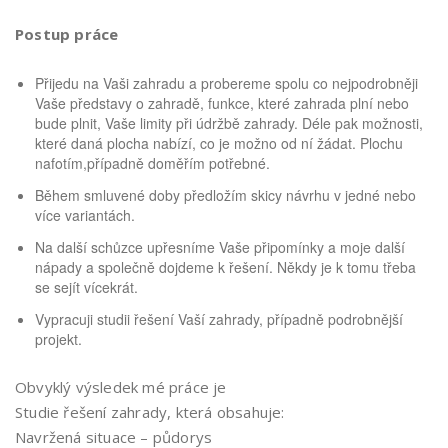
Postup práce
Přijedu na Vaši zahradu a probereme spolu co nejpodrobněji
Vaše představy o zahradě, funkce, které zahrada plní nebo
bude plnit, Vaše limity při údržbě zahrady. Déle pak možnosti,
které daná plocha nabízí, co je možno od ní žádat. Plochu
nafotím,případně doměřím potřebné.
Během smluvené doby předložím skicy návrhu v jedné nebo
více variantách.
Na další schůzce upřesníme Vaše připomínky a moje další
nápady a společně dojdeme k řešení. Někdy je k tomu třeba
se sejít vícekrát.
Vypracuji studii řešení Vaší zahrady, případně podrobnější
projekt.
Obvyklý výsledek mé práce je
Studie řešení zahrady, která obsahuje:
Navržená situace – půdorys